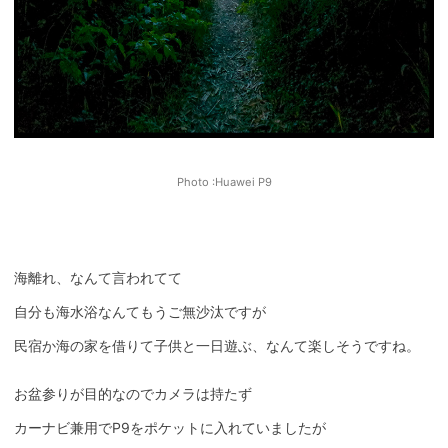
Photo :Huawei P9
海離れ、なんて言われてて
自分も海水浴なんてもうご無沙汰ですが
民宿か海の家を借りて子供と一日遊ぶ、なんて楽しそうですね。
お盆参りが目的なのでカメラは持たず
カーナビ兼用でP9をポケットに入れていましたが